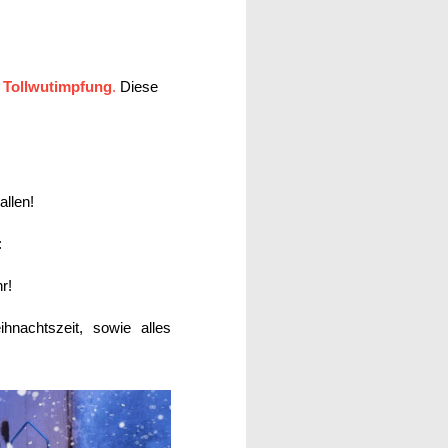
r Tollwutimpfung
.
Diese
allen!
:
r!
nachtszeit, sowie alles