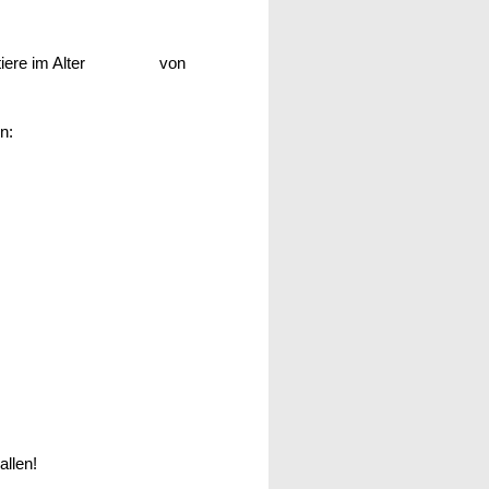
 Jungtiere im Alter von
n:
allen!